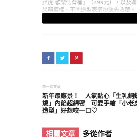
胖虎-歡樂側背桶」（499元），以及
呆萌模樣、不同造型表情粉絲先收藏。
前一篇文章
新年最應景！ 人氣點心「生乳銅
燒」內餡超綿密 可愛手繪「小老
造型」好想咬一口♡
延伸閱讀：
相關文章
多從作者