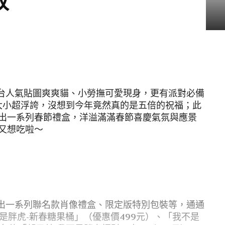
收
！全台人氣貼圖爽爽貓、小勞撫可愛現身，更有派對必備
大小超浮誇，沒想到今年竟然真的是五倍的祝福；此
出一系列春節禮盒，洋溢滿滿春節喜慶氣氛與應景
又想吃啦～
題推出一系列聯名款肖像禮盒、限定版特別包裝等，通通
是胖虎-新春糖果桶」（優惠價499元）、「我不是