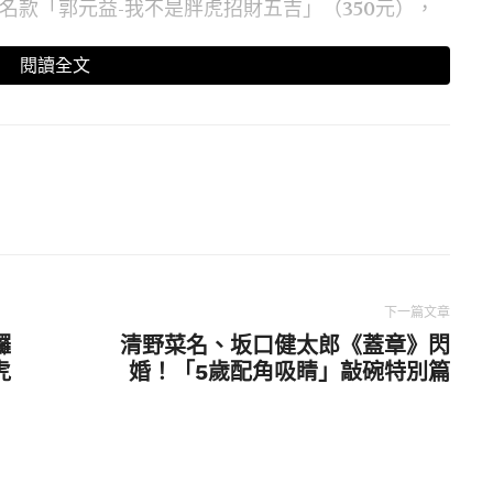
聯名款「郭元益-我不是胖虎招財五吉」（350元），
閱讀全文
下一篇文章
鑼
清野菜名、坂口健太郎《蓋章》閃
虎
婚！「5歲配角吸睛」敲碗特別篇