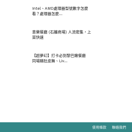
Intel、AMD處理器型號數字怎麼
看？處理器怎麼...
意樂餐廳 (石籬商場) 人流密集，上
菜快速
【超夢幻】打卡必到黎巴嫩餐廳
同場睇肚皮舞、Liv...
使用條款
聯絡我們