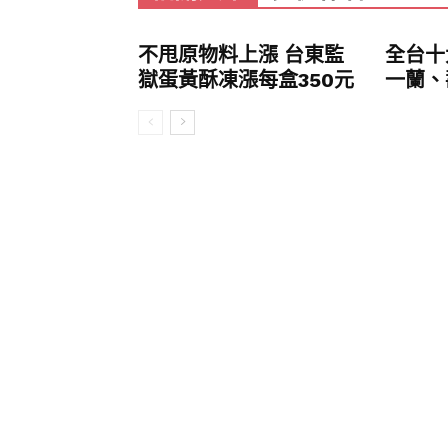
不甩原物料上漲 台東監
全台十
獄蛋黃酥凍漲每盒350元
一蘭、壽