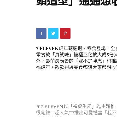
頭造型」通通想
7-ELEVEN虎年萌週邊、零食登場
零食款「真魷味」被極巨化放大成5倍
外，最萌最應景的「我不是胖虎」也推
福虎年，款款週邊零食都讓大家都想收
▼7-ELEVEN以「福虎生風」為主
很勾錐。超人氣IP推出可愛禮盒「我不