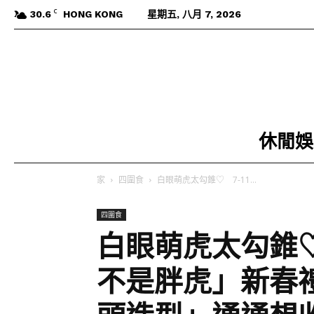
C
30.6
HONG KONG
星期五, 八月 7, 2026
休閒娛
家
四圍食
白眼萌虎太勾錐♡ 7-11...
四圍食
白眼萌虎太勾錐♡
不是胖虎」新春