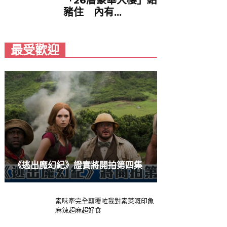
「26層豪華大樓」給
豬住 內有...
最受歡迎
《逃出魔幻紀》證實將開拍第四集
素味牽完全顛覆咗我對素菜嘅印象
麻辣超麻超好食