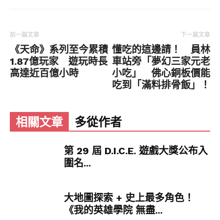
《寶可夢大集結》是株式會社寶可夢朝向主流
MOBA遊戲的一大創舉，但也因為騰訊的加入而讓
部分玩家不太喜歡，而在遊戲內也因為遊戲變化性
前一篇文章
下一篇文章
不夠高，加重了此款遊戲的負面聲音。
《天命》系列至今累積
懂吃的這邊請！ 員林
1.87億玩家 遊玩時長
車站旁「夢幻三家元老
儘管如此，《寶可夢大集結》憑藉寶可夢的招牌與
高達近百億小時
小吃」 佛心銅板價能
熱門的MODA玩法，仍是一款聲量相當不俗的
吃到「滿料排骨飯」！
Switch遊戲，如今這款遊戲即將在9月22日正式登
陸手機平台，預計會再掀起一波手遊熱潮。
相關文章
多從作者
第 29 屆 D.I.C.E. 遊戲大獎公布入
圍名...
大地圖探索 + 史上最多角色！
《我的英雄學院 無盡...