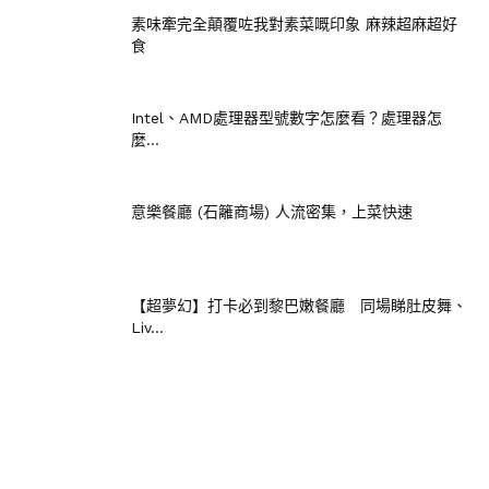
素味牽完全顛覆咗我對素菜嘅印象 麻辣超麻超好
食
Intel、AMD處理器型號數字怎麼看？處理器怎
麼...
意樂餐廳 (石籬商場) 人流密集，上菜快速
【超夢幻】打卡必到黎巴嫩餐廳 同場睇肚皮舞、
Liv...