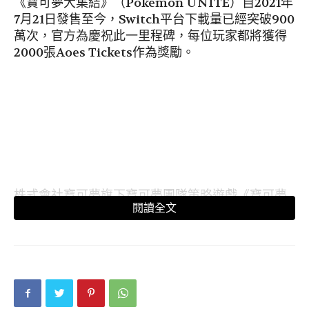
《寶可夢大集結》（Pokemon UNITE）自2021年
7月21日發售至今，Switch平台下載量已經突破900
萬次，官方為慶祝此一里程碑，每位玩家都將獲得
2000張Aoes Tickets作為獎勵。
株式會社寶可夢旗下寶可夢團隊策略遊戲《寶可夢
閱讀全文
大集結》是一款5v5 MOBA多人線上對戰類型遊
戲，由玩家操作所選擇的寶可夢，在限制時間內於
地圖中擊敗野生寶可夢等方式獲取積分，並帶進對
手陣營的得分區即可為隊伍增加分數。遊戲結束
時，得分較高的一方獲勝。