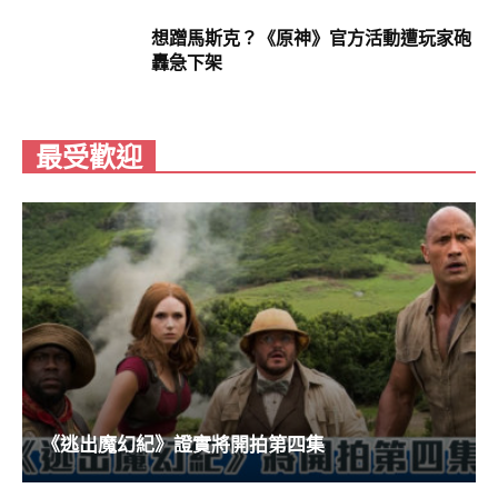
想蹭馬斯克？《原神》官方活動遭玩家砲
轟急下架
最受歡迎
《逃出魔幻紀》證實將開拍第四集