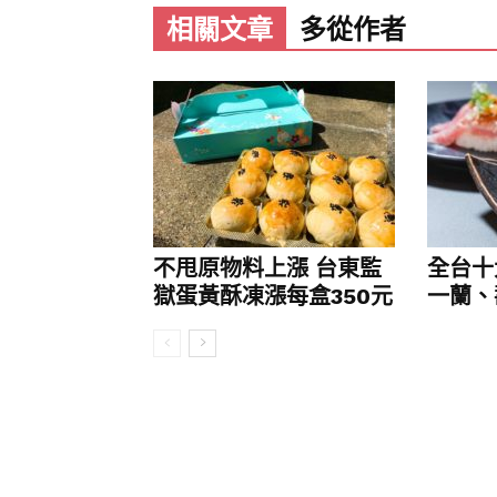
相關文章
多從作者
至於發芽米，則是糙米胚體經過催芽，將糙
的芽體，由於發芽過程中，啟動特殊的
米，膳食纖維為3.3公克，鈣質則有29
如何煮出好吃的米飯？ 浸泡時間、加
雖然大家普遍認知糙米營養價值高，不
主，或是加些糙米一起煮。料理達人莊
白米同煮，比例1:1的話，糙米需提前浸泡
不甩原物料上漲 台東監
全台十
獄蛋黃酥凍漲每盒350元
一蘭、壽
對於食米的浸泡時間，莊雅閔指出，每
無法一概而論，有些炊飯器本身已設定
她指出，食米離開穀倉大約半年即開始
飯的過程中均勻受熱，才能煮出Q彈的
泡。大家買米時，不妨仔細看包裝標示
保持濃郁的香氣。