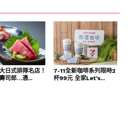
米中的酵素活化，使胚體萌發出約0.05-0.1公分
生化作用，口感及營養更佳。每100公克的發芽稉
毫克。
多少水藏玄機
過糙米口感不若白米軟Q，因此多數家庭仍以白米為
雅閔說，糙米的浸泡時間需比白米多一倍，如果與
，若只佔1/4或1/5 ，與白米一起泡即可。
大日式排隊名店！
7-11全新咖啡系列限時2
司郎…憑...
杯99元 全家Let’s...
個家庭的炊飯器不同，喜愛的米飯口感也不相同，
浸泡、烹煮、悶飯的時間，按下按鈕即可。
失水，泡米的作用是讓水分重新回到米粒中，在煮
口感。因此，如果煮的是「新米」，她通常不再浸
的碾製日期或幾期作，日期越近越新鮮，食米仍然