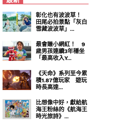
最新
彰化也有波波草！
田尾必拍景點「灰白
雪藏波波草」...
最會賺小網紅！ 9
歲男孩連續3年穩坐
「最高收入Y...
《天命》系列至今累
積1.87億玩家 遊玩
時長高達...
比想像中好，獻給航
海王粉絲的《航海王
時光旅詩》...