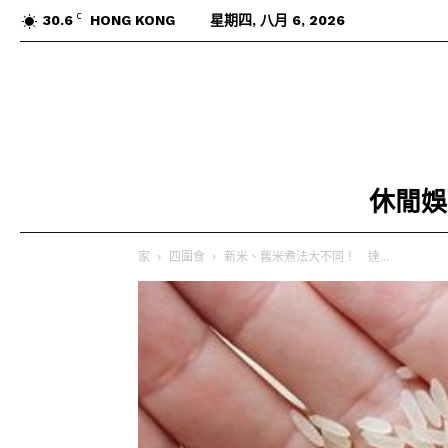
C
30.6
HONG KONG
星期四, 八月 6, 2026
休閒娛
家
四圍食
新米、舊米煮法大不同！ 達...