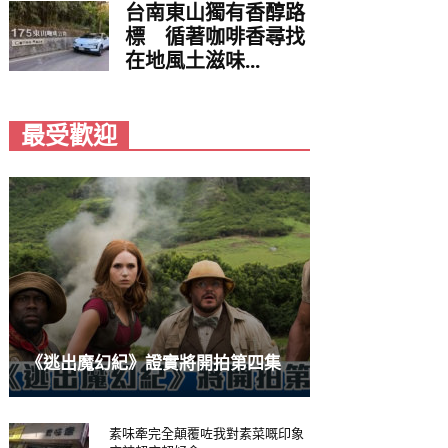
台南東山獨有香醇路
標 循著咖啡香尋找
在地風土滋味...
最受歡迎
《逃出魔幻紀》證實將開拍第四集
素味牽完全顛覆咗我對素菜嘅印象