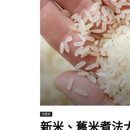
四圍食
新米、舊米煮法