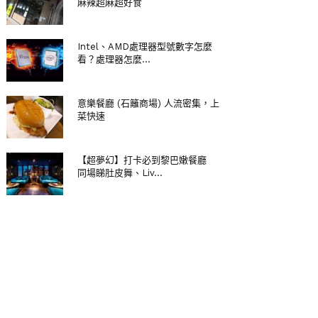
麻辣超麻超好食
Intel、AMD處理器型號數字怎麼
看？處理器怎麼...
意樂餐廳 (石籬商場) 人流密集，上
菜快速
【超夢幻】打卡必到黎巴嫩餐廳
同場睇肚皮舞、Liv...