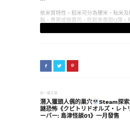
依米質特性，稻米可分為稉米、秈米及
飯、煮粥或做壽司，吃起來香甜Q彈。
食，如發粿、米苔目等。至於糯米，也
粿、包粽子等。
糙米營養高 白米口感好
除了白米，市面也常見胚芽米、發芽米
說，這些食米種類便是稻穀陸續「脫去
殼，便是糙米，再碾去米糠層，就成了
乳，就是一般的白米。卸下「裝備」越
前一篇文章
根據衛生福利部「國民營養資料庫」顯
潛入獵頭人偶的巢穴
Steam探
不大，但膳食纖維含量從3.3-4.0公克（
謎恐怖《クビトリドオルズ・レト
公克（白米秈米、稉米）逐漸遞減，包
ーバー: 島津怪談01》一月發售
如此。以每100公克來說，糙米的鈣質含
養生風潮下，選擇胚芽米、糙米，作為