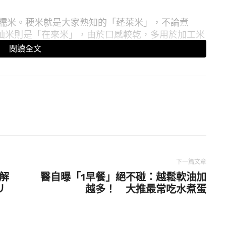
糯米。稉米就是大家熟知的「蓬萊米」，不論煮
秈米則是「在來米」，由於口感較乾，多用於加工米
分稉糯（圓糥米）、秈糯（長糯米），則用來做
閱讀全文
、糙米等種類，究竟和白米有什麼不同？簡單來
裝備」的不同模樣。稻穀採收、烘乾後，只經過脫
胚芽米，若再碾去胚芽及部分糊粉層，剩下的胚
多，米食的營養價值也越來越少了。
下一篇文章
示，從糙米、胚芽米到白米，每100公克的熱量差異
索解
醫自曝「1早餐」絕不碰：越鬆軟油加
糙秈米及糙稉米）、1.5公克（胚芽稉米）、0.6-0.7
リ
越多！ 大推最常吃水煮蛋
括鈣、鎂等礦物質以及維生素E、B群等營養素也是
量為11-14毫克（稉米、秈米），白米則為5毫克，
日常米食的人也越來越多。