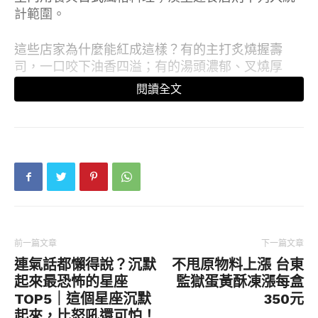
計範圍。
這些店家為什麼能紅成這樣？有的主打炙燒握壽
司，一口咬下油香四溢；有的湯頭濃郁、叉燒厚
切，暖到心坎裡；還有的以經典醬汁刷上鮮嫩肉
閱讀全文
串，讓串燒控排到腿軟也甘願！吸引大批美食
YouTuber與吃播搶著開箱，連平日都一位難求，
甚至還曾有人為了排隊大打出手。快來看看這些讓
人一試成主顧的日式罪惡系美味，究竟有什麼無法
抵擋的魔力！
《網路溫度計DailyView》
No.1 一蘭拉麵
前一篇文章
下一篇文章
連氣話都懶得說？沉默
不甩原物料上漲 台東
一蘭於 1993 年正式成立「Ichiran」品牌，至今在
起來最恐怖的星座
監獄蛋黃酥凍漲每盒
全球擁有88間分店。2017年首度登台，在台北信義
TOP5｜這個星座沉默
350元
區開設台灣台北本店，也是海外第4間分店。開業多
起來，比怒吼還可怕！