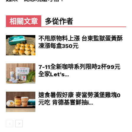
年，用餐時段依然會大排長龍。
一蘭堅持只做天然豚骨拉麵，製麵、煮麵與湯頭熬
相關文章
多從作者
煮皆嚴格監管，確保全球各店口味一致。經長時間
熬煮至乳白濃郁、香氣四溢的豚骨湯頭，是品牌的
不甩原物料上漲 台東監獄蛋黃酥
經典靈魂；搭配獨門調配、融合 30 多種香辛料的辛
凍漲每盒350元
味紅醬，層次豐富又提味。從口味濃淡到麵條軟硬
度，皆可依顧客喜好自由選擇。
7-11全新咖啡系列限時2杯99元
「味集中座位」是其最大特色，也就是每位客人獨
全家Let’s...
坐隔間，專注享受一碗拉麵帶來的幸福。今年適逢
台北本店 8 週年，店內升級為 54 席，取消個人水龍
頭改為統一飲水機，並導入先付款後用餐流程，提
速食暑假好康 麥當勞漢堡雞塊0
升衛生與效率。此外，一蘭推出Fast Entry服務，
元吃 肯德基嘗鮮抽i...
就是購買指定伴手禮滿3000 元，即可讓兩位大人優
先入座，曾在網路上引發討論。
No.2 壽司郎