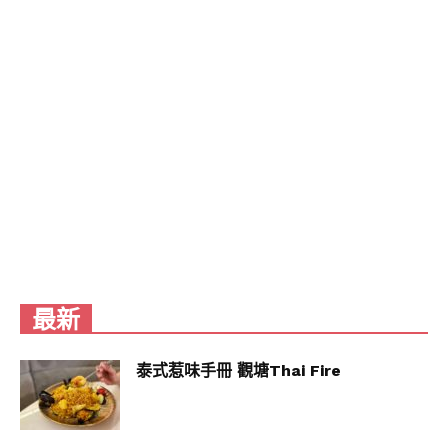
走進壽司郎，溫潤的木質裝潢映襯著色澤鮮亮的壽
司，讓人一坐下便感受到熟悉又溫暖的日式氛圍。
創立於1984年的大阪，壽司郎如今已是日本迴轉壽
司界的銷售龍頭，2017年正式進軍台灣，首店選址
台北市中心，一開幕便吸引長長人龍，迅速成為討
論度極高的日式連鎖名店之一。
壽司郎以超親民的價格，把嚴選美味直接送到你面
前！百種壽司與副餐任你挑選，從入口即化的鮭
魚、油花迷人的黑鮪魚中腹，到鮮香紮實的鮪魚赤
身，每一口都讓人心花怒放。副餐同樣用心，細滑
的茶碗蒸、香氣誘人的日式烏龍麵與風味湯品，暖
胃又暖心。甜點更是壽司郎的隱藏王牌，曾與辻利
最新
茶舗、法朋聯名掀起熱議，被讚為「被壽司耽誤的
甜點王者」！
泰式惹味手冊 觀塘Thai Fire
網友推薦，「鮭魚酪梨捲相當棒，讓人會想再加
點，竹筴魚也很好棒，送過來的時候完全是熱騰騰