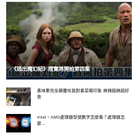
限量、送完為止。周邊寶物分波段登場，盲袋壓克
力立牌、旅行冷水瓶、盲袋大貼紙，每一款都是粉
絲必收的珍藏。還有金句分享與社群抽獎活動，驚
喜不斷！想一邊品嚐「記憶中欣梅爾吃的蛋包飯握
壽司」，一邊握著芙莉蓮旅行冷水瓶，陪她踏上冒
險之旅嗎？限量是殘酷的，錯過就什麼都沒有，立
刻集結出發吧！
《逃出魔幻紀》證實將開拍第四集
素味牽完全顛覆咗我對素菜嘅印象 麻辣超麻超好
食
Intel、AMD處理器型號數字怎麼看？處理器怎
麼...