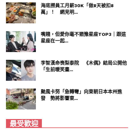
的，現炸的感覺超好吃」、「魚肉鮮嫩，香氣四
海底撈員工月薪30K「做8天被扣8
溢，特別是炙燒鮭魚壽司，外焦內嫩，口感極
萬」！ 網見明...
佳」、「最愛壽司郎的茶碗蒸、人氣炙燒三貫、酪
梨炸蝦捲」。
嘴賤，但愛你毫不猶豫星座TOP3｜跟這
除了誘人的美食，壽司郎更是社群話題的霸主。
星座在一起...
2021年推出「愛的迴鮭，尋人啟事」活動，凡姓名
中含「鮭」或與「魚」同音同字者可享折扣，甚至
有機會全場免費，引發超過300人為此改名，成為
李智漢命喪梨泰院 《木偶》結局公開他
台灣行銷史上的經典一幕；在聯名合作上同樣戰績
「生前暖笑畫...
輝煌，曾與《SPY×FAMILY 間諜家家酒》、《貓
貓蟲咖波》、《我推的孩子》、《排球少年》等人
氣IP推出主題餐點與活動，屢屢掀起話題。
颱風卡努「急轉彎」向東朝日本本州進
發 勢將影響東...
今年8月18日至9月14日，壽司郎攜手超人氣動畫
《葬送的芙莉蓮》，邀請勇者們踏上「異世界的回
憶壽司巡禮」。四款期間限定餐點，將角色的情感
最受歡迎
化作一口口的美味，更能獲得專屬角色插卡，全台