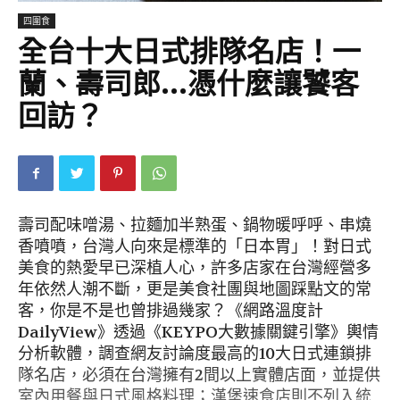
四圍食
全台十大日式排隊名店！一
蘭、壽司郎…憑什麼讓饕客
回訪？
壽司配味噌湯、拉麵加半熟蛋、鍋物暖呼呼、串燒
香噴噴，台灣人向來是標準的「日本胃」！對日式
美食的熱愛早已深植人心，許多店家在台灣經營多
年依然人潮不斷，更是美食社團與地圖踩點文的常
客，你是不是也曾排過幾家？《網路溫度計
DailyView》透過《KEYPO大數據關鍵引擎》輿情
分析軟體，調查網友討論度最高的10大日式連鎖排
隊名店，必須在台灣擁有2間以上實體店面，並提供
室內用餐與日式風格料理；漢堡速食店則不列入統