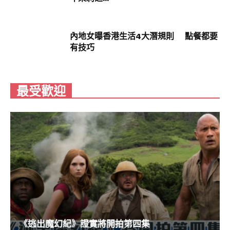
碗！
內地女曝香港生活4大潛規則 點餐都要
有技巧
最受歡迎
《逃出魔幻紀》證實將開拍第四集