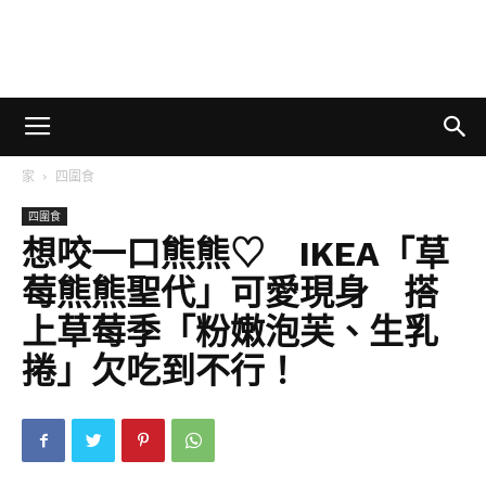
家
四圍食
四圍食
想咬一口熊熊♡ IKEA「草
莓熊熊聖代」可愛現身 搭
上草莓季「粉嫩泡芙、生乳
捲」欠吃到不行！