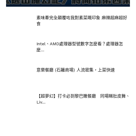
素味牽完全顛覆咗我對素菜嘅印象 麻辣超麻超好
食
Intel、AMD處理器型號數字怎麼看？處理器怎
麼...
意樂餐廳 (石籬商場) 人流密集，上菜快速
【超夢幻】打卡必到黎巴嫩餐廳 同場睇肚皮舞、
Liv...