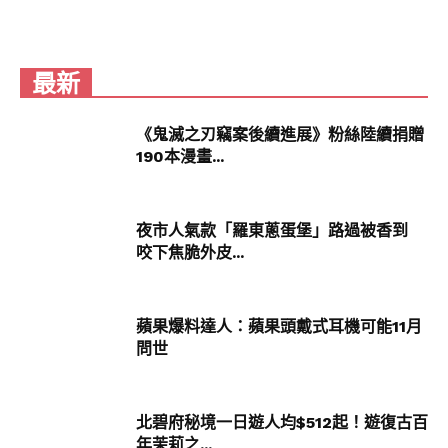
滿足；草莓生乳捲、草莓泡芙的蛋糕跟泡芙也是整
體粉粉嫩嫩，這讓人少女心怎麼能夠忍得住呢？
最新
《鬼滅之刃竊案後續進展》粉絲陸續捐贈
190本漫畫...
夜市人氣款「羅東蔥蛋堡」路過被香到
咬下焦脆外皮...
（圖片來源：IKEA JP）
蘋果爆料達人：蘋果頭戴式耳機可能11月
問世
IKEA真的一直在生火！雖然這次是日本的，但是台
灣未來也並非沒有機會登場啊，大家快一起來敲
北碧府秘境一日遊人均$512起！遊復古百
年茉莉之...