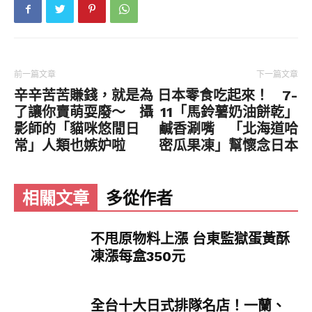
▼快看快看這杯熊熊聖代！你怎麼能不愛上！日本
IKEA限時登場可愛草莓季＋熊熊最中燒，只販售到
4/24日。每次逛完IKEA必吃的經典招牌冰淇淋，
尬上一匙甜甜紅豆，擺上草莓＋熊熊最中燒，這可
前一篇文章
下一篇文章
愛程度已經是最高級了！
辛辛苦苦賺錢，就是為
日本零食吃起來！ 7-
了讓你賣萌耍廢～ 攝
11「馬鈴薯奶油餅乾」
影師的「貓咪悠閒日
鹹香涮嘴 「北海道哈
常」人類也嫉妒啦
密瓜果凍」幫懷念日本
相關文章
多從作者
不甩原物料上漲 台東監獄蛋黃酥
凍漲每盒350元
▼此外，草莓季也推出一系列甜點，同樣有熊熊登
場的黑鬆餅，草莓＋熊熊＋蜂蜜甜甜滋味超適合午
茶；還把整顆巧克力甜甜圈尬上草莓芭菲，濃郁巧
全台十大日式排隊名店！一蘭、
克力與草莓酸甜果香，在鮮奶油中完美結合，還有