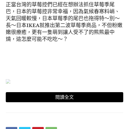
正當台灣的草莓控們已經在想辦法抓住草莓季尾
巴，日本的草莓控非常幸福，因為氣候春寒料峭、
天氣回暖較慢，日本草莓季的尾巴也拖得特～別～
長～日本IKEA就推出第二波草莓季商品，不但粉嫩
嫩很療癒，更有一隻萌到讓人受不了的熊熊最中
燒，這怎麼可能不吃吃～？
閱讀全文