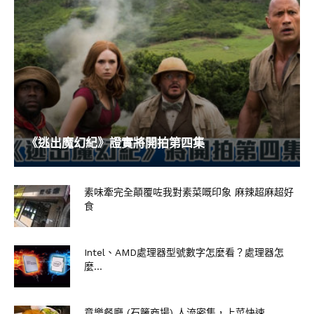
《逃出魔幻紀》證實將開拍第四集
素味牽完全顛覆咗我對素菜嘅印象 麻辣超麻超好
食
Intel、AMD處理器型號數字怎麼看？處理器怎
麼...
意樂餐廳 (石籬商場) 人流密集，上菜快速