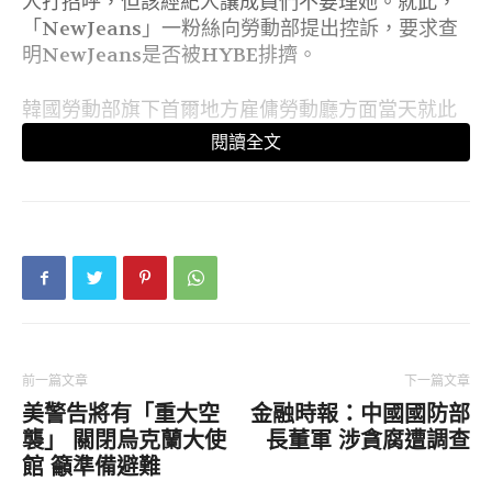
人打招呼，但該經紀人讓成員們不要理她。就此，
「NewJeans」一粉絲向勞動部提出控訴，要求查
明NewJeans是否被HYBE排擠。
韓國勞動部旗下首爾地方雇傭勞動廳方面當天就此
表示，根據《勞動基準法》，勞動者是以取得報酬
閱讀全文
為目的從事勞動的人員。但從HANNI與東家簽署
的專屬合同內容和性質看，很難將其看作法律規定
的勞動者。HANNI和東家是對等的合同關係，各
自作為合同主體履行合同義務，因此難以視為
HANNI受到資方的指揮和監督。
勞動廳方面還指出，HANNI和公司按合同分配
HANNI的演藝活動收益，該款項並非以勞動為代
價的報酬，且HANNI繳納營業稅，而非勞動所得
前一篇文章
下一篇文章
稅。
美警告將有「重大空
金融時報：中國國防部
襲」 關閉烏克蘭大使
長董軍 涉貪腐遭調查
館 籲準備避難